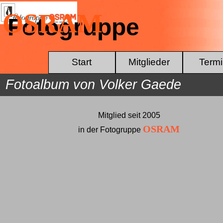
Direkt zum Seiteninhalt
OSRAM
Fotogruppe
Start
Mitglieder
Term
Fotoalbum von Volker Gaede
Mitglied seit
2005
OSRAM
in der Fotogruppe